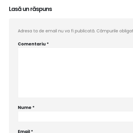
Lasă un răspuns
Adresa ta de email nu va fi publicată.
Câmpurile obliga
Comentariu
*
Nume
*
Email
*