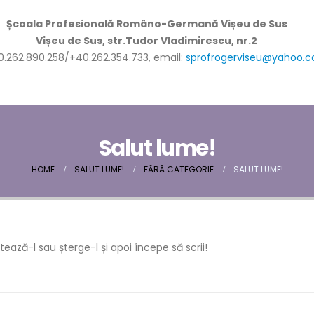
Școala Profesională Româno-Germană Vișeu de Sus
Vișeu de Sus, str.Tudor Vladimirescu, nr.2
40.262.890.258/+40.262.354.733, email:
sprofrogerviseu@yahoo.
Salut lume!
HOME
SALUT LUME!
FĂRĂ CATEGORIE
SALUT LUME!
tează-l sau șterge-l și apoi începe să scrii!