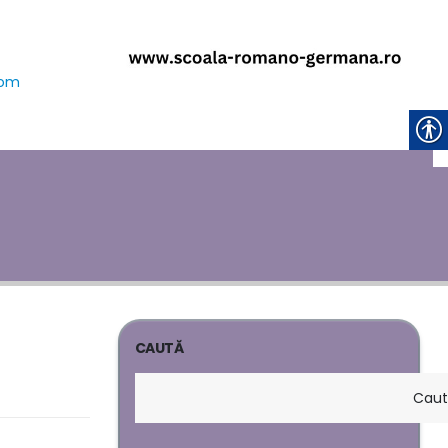
com
CAUTĂ
Cau