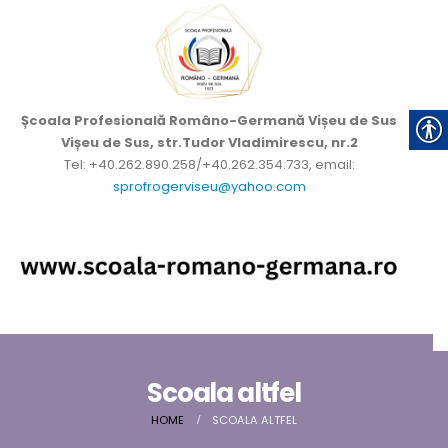
Școala Profesională Româno-Germană Vișeu de Sus
Vișeu de Sus, str.Tudor Vladimirescu, nr.2
Tel: +40.262.890.258/+40.262.354.733, email:
sprofrogerviseu@yahoo.com
Scoala altfel
HOME
SCOALA ALTFEL